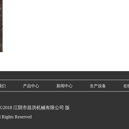
我们
产品中心
新闻中心
生产设备
在
ght ©2018 江阴市昌洪机械有限公司 版
Rights Reserved