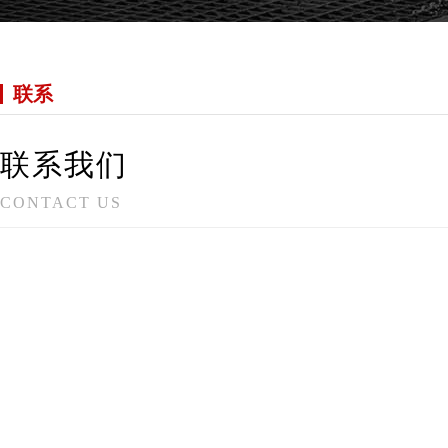
联系
联系我们
CONTACT US